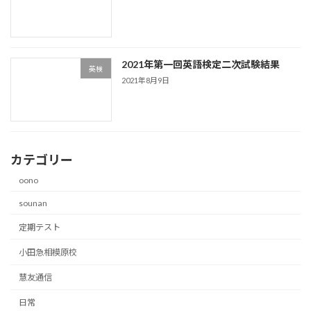
2021年第一回英語検定二次試験結果
英検
2021年8月9日
カテゴリー
oono
sounan
定期テスト
小田急相模原校
慧友通信
日常