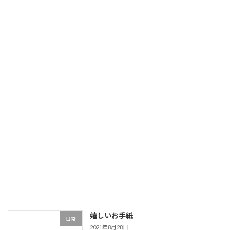
相模大野校舎移転
相模大野校
2021年11月7日
9月26日のW合格模擬 会場模試が中止
定期テスト
2021年9月4日
神奈川県W合格模擬
定期テスト
2021年8月29日
嬉しいお手紙
日常
2021年8月28日