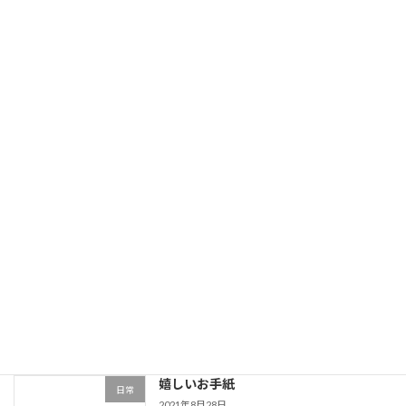
相模大野校舎移転
相模大野校
2021年11月7日
9月26日のW合格模擬 会場模試が中止
定期テスト
2021年9月4日
神奈川県W合格模擬
定期テスト
2021年8月29日
嬉しいお手紙
日常
2021年8月28日