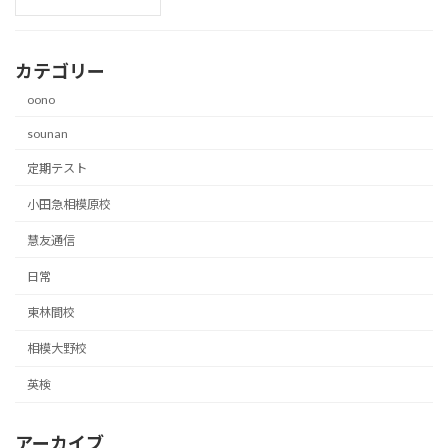
カテゴリー
oono
sounan
定期テスト
小田急相模原校
慧友通信
日常
東林間校
相模大野校
英検
アーカイブ