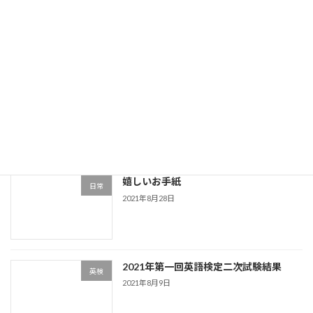
9月26日のW合格模擬 会場模試が中止
定期テスト
2021年9月4日
神奈川県W合格模擬
定期テスト
2021年8月29日
嬉しいお手紙
日常
2021年8月28日
2021年第一回英語検定二次試験結果
英検
2021年8月9日