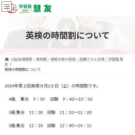
コ
ナ
ン
ビ
テ
ゲ
ン
ー
ツ
シ
英検の時間割について
へ
ョ
ス
ン
キ
に
ッ
移
プ
動
小田急相模原・東林間・相模大野の英検・定期テスト対策｜学習塾 慧
友
英検の時間割について
2024年第２回英検９月2８日（土）の時間割です。
4級 集合 9：30 試験 9：40～10：50
5級 集合 11：00 試験 11：10～12：00
3級 集合 12：30 試験 12：40～14：15